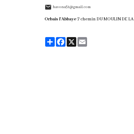
havona51@gmail.com
Orbais l'Abbaye
7 chemin DU MOULIN DE LA V
Partager
Facebook
X
Email