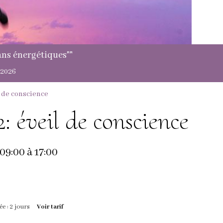
stage "présentation des Galactiques"
Montmirail: samedi 15 et dimanche 16 août 2026
 de conscience
 éveil de conscience
 09:00
à 17:00
e : 2 jours
Voir tarif