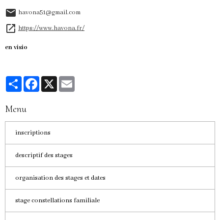
havona51@gmail.com
https://www.havona.fr/
en visio
Partager
Facebook
X
Email
Menu
inscriptions
descriptif des stages
organisation des stages et dates
stage constellations familiale