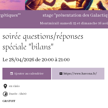
stage "présentation des Galactiques"
Montmirail: samedi 15 et dimanche 16 août 2026
soirée questions/réponses
spéciale "bilans"
Le 28/04/2026
de 20:00
à 21:00
Ajouter au calendrier
https://www.havona.fr/
en visio
Durée : 1h00
GRATUIT