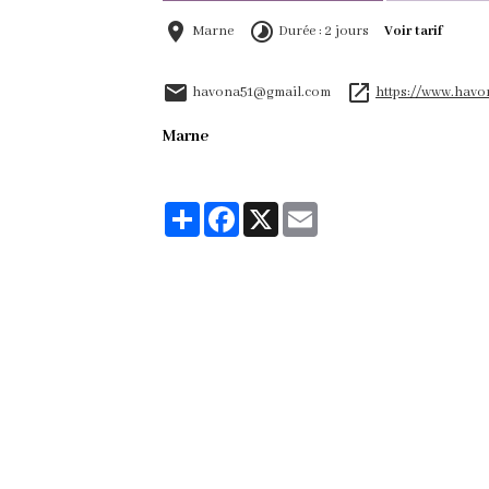
Marne
Durée : 2 jours
Voir tarif
havona51@gmail.com
https://www.havo
Marne
Partager
Facebook
X
Email