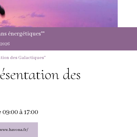
stage "présentation des Galactiques"
Montmirail: samedi 15 et dimanche 16 août 2026
tion des Galactiques"
ésentation des
e 09:00
à 17:00
/www.havona.fr/