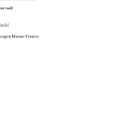
oir tarif
na.fr/
 Imoges Marne France