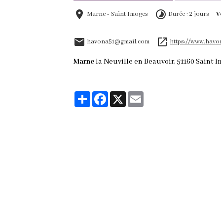
Marne - Saint Imoges
Durée : 2 jours
V
havona51@gmail.com
https://www.havo
Marne
la Neuville en Beauvoir, 51160 Saint
Partager
Facebook
X
Email