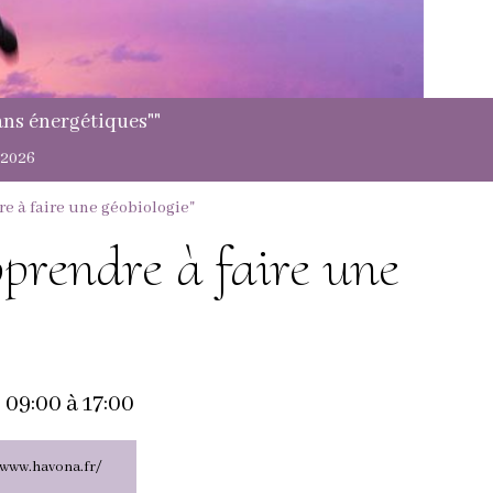
stage "présentation des Galactiques"
Montmirail: samedi 15 et dimanche 16 août 2026
e à faire une géobiologie"
prendre à faire une
 09:00
à 17:00
/www.havona.fr/