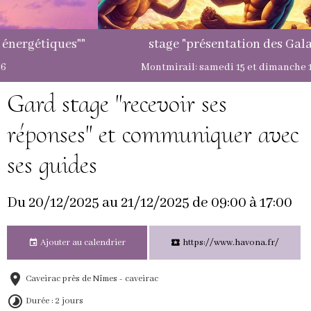
stage "présentation des Galactiques"
Montmirail: samedi 15 et dimanche 16 août 2026
Gard stage "recevoir ses
réponses" et communiquer avec
ses guides
Du 20/12/2025
au 21/12/2025
de 09:00
à 17:00
Ajouter au calendrier
https://www.havona.fr/
Caveirac près de Nîmes - caveirac
Durée : 2 jours