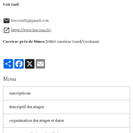
Voir tarif
havona51@gmail.com
https://www.havona.fr/
Caveirac près de Nîmes
30820 caveirac Gard/Occitanie
Partager
Facebook
X
Email
Menu
inscriptions
descriptif des stages
organisation des stages et dates