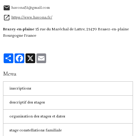
havona51@gmail.com
https://www.havona.fr/
Brazey-en-plaine
15 rue du Maréchal de Lattre, 21470 Brasez-en-plaine
Bourgogne France
Partager
Facebook
X
Email
Menu
inscriptions
descriptif des stages
organisation des stages et dates
stage constellations familiale